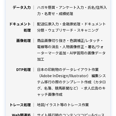
データ入力
ハガキ懸賞・アンケート入力・氏名/住所入
力・名寄せ・成績処理
ドキュメント
配送伝票入力・金融票処理・ドキュメント
処理
分類・ウェブリサーチ・スキャニング
画像処理
商品画像切り抜き・色調補正/レタッチ・
電線等の消去・人物画像修正・署名/ウォ
ーターマーク追加・AI学習用の画像データ
加工
DTP処理
日本の印刷物のデータレイアウト作業
（Adobe InDesign/Illustrator） 編集シス
テム移行の際のテンプレート作成（カタロ
グ、名簿、競馬新聞など）・求人広告のキ
ャッチ画像作成
トレース処理
地図/イラスト等のトレース作業
Web関連処
サイト移行時のコンテンツコピー&ペース