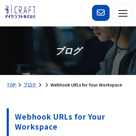
ブログ
TOP
ブログ
Webhook URLs for Your Workspace
Webhook URLs for Your
Workspace