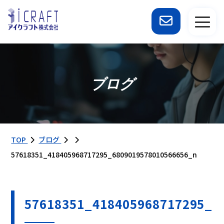
ブログ
TOP
ブログ
57618351_418405968717295_6809019578010566656_n
57618351_418405968717295_6