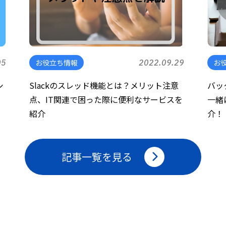
05
お役立ち情報
2022.09.29
お
シ
Slackのスレッド機能とは？メリット注意
バッ
点、IT関連で困った際に便利なサービスを
一緒
紹介
介！
記事一覧を見る