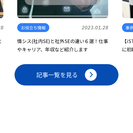
28
お役立ち情報
2023.01.28
事
と
情シス(社内SE)と社外SEの違い６選！仕事
【i
やキャリア、年収など紹介します
に初
記事一覧を見る