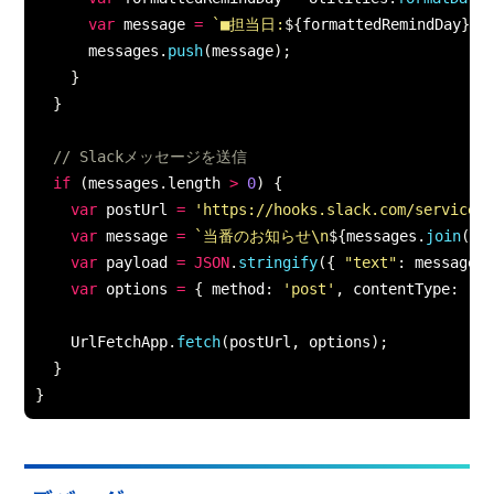
var
 message 
=
`■担当日:
${
formattedRemindDay
}
\n
      messages
.
push
(
message
)
;
}
}
// Slackメッセージを送信
if
(
messages
.
length 
>
0
)
{
var
 postUrl 
=
'https://hooks.slack.com/services
var
 message 
=
`当番のお知らせ\n
${
messages
.
join
(
'\
var
 payload 
=
JSON
.
stringify
(
{
"text"
:
 message 
var
 options 
=
{
 method
:
'post'
,
 contentType
:
'a
    UrlFetchApp
.
fetch
(
postUrl
,
 options
)
;
}
}