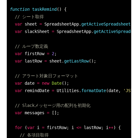
function
taskRemind
(
)
{
// シート取得
var
 sheet 
=
 SpreadsheetApp
.
getActiveSpreadsheet
(
)
var
 slackSheet 
=
 SpreadsheetApp
.
getActiveSpreadsh
// ループ数定義
var
 firstRow 
=
2
;
var
 lastRow 
=
 sheet
.
getLastRow
(
)
;
// アラート対象日フォーマット
var
 date 
=
new
Date
(
)
;
var
 remindDate 
=
 Utilities
.
formatDate
(
date
,
'JST'
// Slackメッセージ用の配列を初期化
var
 messages 
=
[
]
;
for
(
var
 i 
=
 firstRow
;
 i 
<=
 lastRow
;
 i
++
)
{
// 各項目取得