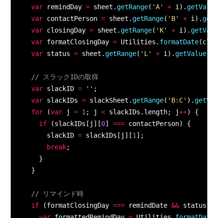
var
 remindDay 
=
 sheet
.
getRange
(
'A'
+
 i
)
.
getValu
var
 contactPerson 
=
 sheet
.
getRange
(
'B'
+
 i
)
.
get
var
 closingDay 
=
 sheet
.
getRange
(
'K'
+
 i
)
.
getVal
var
 formatClosingDay 
=
 Utilities
.
formatDate
(
clo
var
 status 
=
 sheet
.
getRange
(
'L'
+
 i
)
.
getValue
(
)
// スラックIDの取得
var
 slackID 
=
''
;
var
 slackIDs 
=
 slackSheet
.
getRange
(
'B:C'
)
.
getVa
for
(
var
 j 
=
1
;
 j 
<
 slackIDs
.
length
;
 j
++
)
{
if
(
slackIDs
[
j
]
[
0
]
===
 contactPerson
)
{
        slackID 
=
 slackIDs
[
j
]
[
1
]
;
break
;
}
}
// リマインド時
if
(
formatClosingDay 
===
 remindDate 
&&
 status 
!
var
 formattedRemindDay 
=
 Utilities
.
formatDate