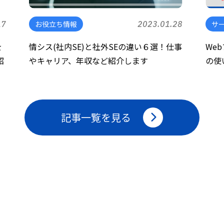
17
お役立ち情報
2023.01.28
サ
を
情シス(社内SE)と社外SEの違い６選！仕事
We
紹
やキャリア、年収など紹介します
の使
記事一覧を見る