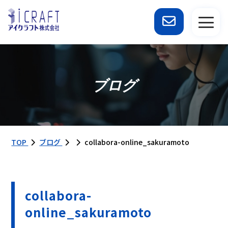
ブログ
TOP
ブログ
collabora-online_sakuramoto
collabora-
online_sakuramoto