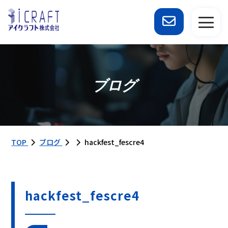
ブログ
TOP
ブログ
hackfest_fescre4
hackfest_fescre4