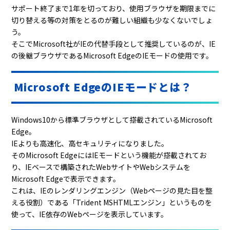
サポート終了まで1年を切っており、使用ブラウザを期限までに
切り替える等の対策をとるのが難しい組織も少なくないでしょ
う。
そこでMicrosoft社がIEの代替手段として推奨しているのが、IE
の後継ブラウザであるMicrosoft EdgeのIEモードの使用です。
Microsoft EdgeのIEモードとは？
Windows10から標準ブラウザとして搭載されている
Microsoft
Edge
。
IEよりも高速化、高セキュリティになりました。
その
Microsoft Edge
には
IE
モードという機能が搭載されてお
り、
IE
ベースで構築された
Web
サイトや
Web
システムを
Microsoft Edgeで表示できます。
これは、
IE
のレンダリングエンジン（
Web
ページの見た目を整
える役割）である「
Trident MSHTML
エンジン」というものを
使って、
IE
依存の
Web
ページを表示しています。