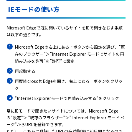
IEモードの使い方
Microsoft Edge
で既に開いているサイトを
IE
で開きなおす手順
は以下の通りです。
Microsoft Edge
の右上にある
…
ボタンから設定を選び、
”
既
存のブラウザー
”
＞
”Internet Explorer
モードでサイトの再
読み込みを許可
”
を
”
許可
”
に設定
再起動する
再度
Microsoft Edge
を開き、右上にある
…
ボタンをクリッ
ク
“Internet Explorer
モードで再読み込みする
”
をクリック
常に
IE
モードで開きたいサイトについては、
Microsoft Edge
の
”
設定
”
＞
”
既存のブラウザー
”
＞
” Internet Explorer
モード ペ
ージ
”
から
URL
を登録できます。
ただし、こちらに登録した
URL
の有効期限は
30
日間となるので