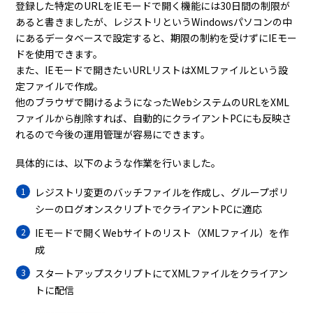
登録した特定の
URL
を
IE
モードで開く機能には
30
日間の制限が
あると書きましたが、レジストリという
Windows
パソコンの中
にあるデータベースで設定すると、期限の制約を受けずに
IE
モー
ドを使用できます。
また、
IE
モードで開きたい
URL
リストは
XML
ファイルという設
定ファイルで作成。
他のブラウザで開けるようになった
Web
システムの
URL
を
XML
ファイルから削除すれば、自動的にクライアント
PC
にも反映さ
れるので今後の運用管理が容易にできます。
具体的には、以下のような作業を行いました。
レジストリ変更のバッチファイルを作成し、グループポリ
シーのログオンスクリプトでクライアントPCに適応
IEモードで開くWebサイトのリスト（XMLファイル）を作
成
スタートアップスクリプトにてXMLファイルをクライアン
トに配信