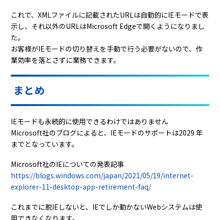
これで、
XML
ファイルに記載された
URL
は自動的に
IE
モードで表
示し、それ以外の
URL
は
Microsoft Edge
で開くようになりまし
た。
お客様が
IE
モードの切り替えを手動で行う必要がないので、作
業効率を落とさずに業務できます。
まとめ
IEモードも永続的に使用できるわけではありません
Microsoft社のブログによると、
IE
モードのサポートは2029 年
までとなっています。
Microsoft社のIEについての発表記事
https://blogs.windows.com/japan/2021/05/19/internet-
explorer-11-desktop-app-retirement-faq/
これまでに脱IEしないと、IEでしか動かないWebシステムは使
用できなくなります。