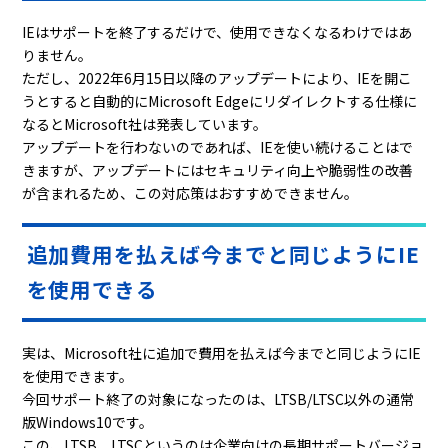
IE
はサポートを終了するだけで、使用できなくなるわけではあ
りません。
ただし、
2022
年
6
月
15
日以降のアップデートにより、
IE
を開こ
うとすると自動的に
Microsoft Edge
にリダイレクトする仕様に
なると
Microsoft
社は発表しています。
アップデートを行わないのであれば、
IE
を使い続けることはで
きますが、アップデートにはセキュリティ向上や脆弱性の改善
が含まれるため、この対応策はおすすめできません。
追加費用を払えば今までと同じようにIE
を使用できる
実は、
Microsoft
社に追加で費用を払えば今までと同じように
IE
を使用できます。
今回サポート終了の対象になったのは、
LTSB/LTSC
以外の通常
版
Windows10
です。
この、
LTSB
、
LTSC
というのは企業向けの長期サポートバージョ