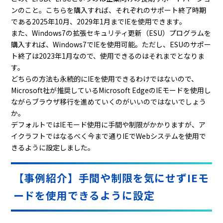
ンのこと。こちらを購入すれば、それぞれのサポート終了時期
である
2025
年
10
月、
2029
年
1
月まで
IE
を使用できます。
また、
Windows7
の拡張セキュリティ更新（
ESU
）プログラムを
購入すれば、
Windows7
で
IE
を使用可能。ただし、
ESU
のサポー
ト終了は
2023
年
1
月なので、使用できるのはそれまでとなりま
す。
どちらの方法も永続的に
IE
を使用できるわけではないので、
Microsoft
社が推奨している
Microsoft Edge
の
IE
モードを使用し
ながらブラウザ移行を進めていくのがいいのではないでしょう
か。
デフォルトでは
IE
モード使用に手間や制限がかかりますが、ア
イクラフトではなるべく今まで通り
IE
で
Web
システムを使用で
きるように設定しました。
【事例紹介】手間や制限を気にせずIEモ
ードを使用できるように設定