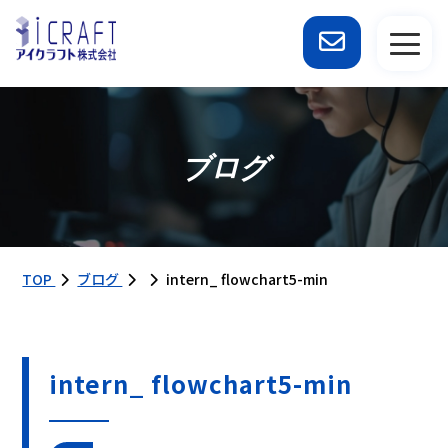
ブログ
TOP
ブログ
intern_ flowchart5-min
intern_ flowchart5-min