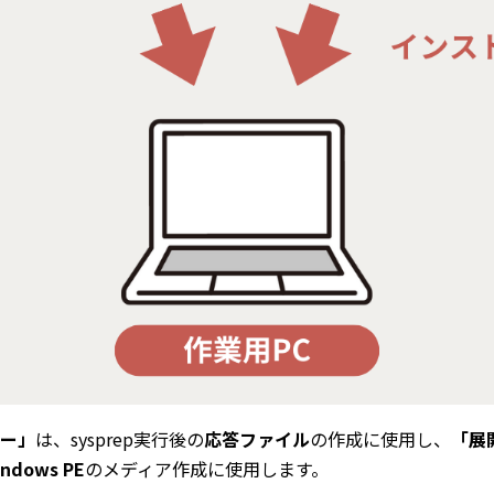
ャー」
は、sysprep実行後の
応答ファイル
の作成に使用し、
「展
ndows PE
のメディア作成に使用します。