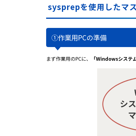
sysprepを使用した
①作業用PCの準備
まず作業用のPCに、
「Windowsシス