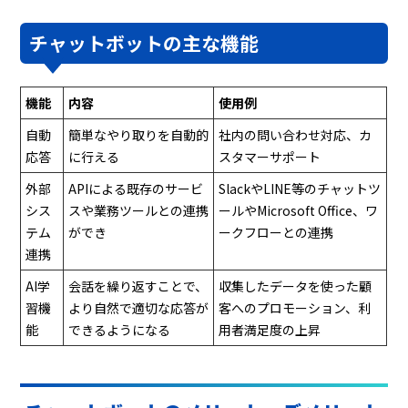
チャットボットの主な機能
機能
内容
使用例
自動
簡単なやり取りを自動的
社内の問い合わせ対応、カ
応答
に行える
スタマーサポート
外部
APIによる既存のサービ
SlackやLINE等のチャットツ
シス
スや業務ツールとの連携
ールやMicrosoft Office、ワ
テム
ができ
ークフローとの連携
連携
AI学
会話を繰り返すことで、
収集したデータを使った顧
習機
より自然で適切な応答が
客へのプロモーション、利
能
できるようになる
用者満足度の上昇