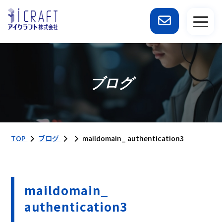
ブログ
TOP
ブログ
maildomain_ authentication3
maildomain_
authentication3