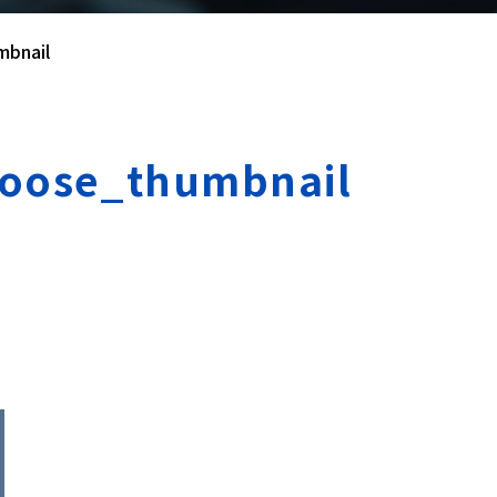
bnail
oose_thumbnail