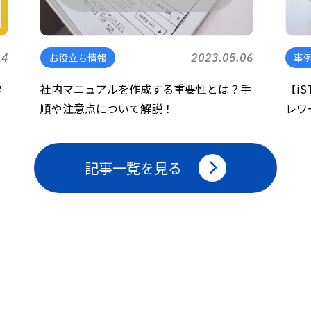
14
お役立ち情報
2023.05.06
事
タ
社内マニュアルを作成する重要性とは？手
【i
順や注意点について解説！
レワ
記事一覧を見る