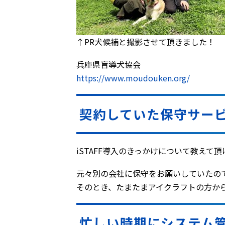
↑PR犬候補と撮影させて頂きました！
兵庫県盲導犬協会
https://www.moudouken.org/
契約していた保守サー
――iSTAFF導入のきっかけについて教え
元々別の会社に保守をお願いしていたの
そのとき、たまたまアイクラフトの方から
忙しい時期にシステム