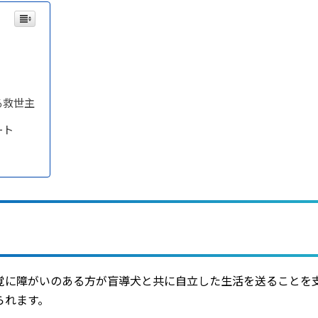
る救世主
ート
覚に障がいのある方が盲導犬と共に自立した生活を送ることを
られます。