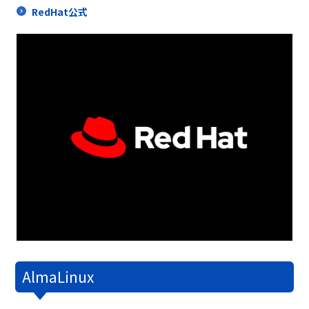
RedHat公式
AlmaLinux