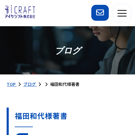
ブログ
TOP
ブログ
福田和代様著書
福田和代様著書