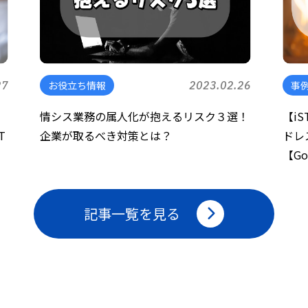
27
お役立ち情報
2023.02.26
事
情シス業務の属人化が抱えるリスク３選！
【i
T
企業が取るべき対策とは？
ドレ
【Go
記事一覧を見る