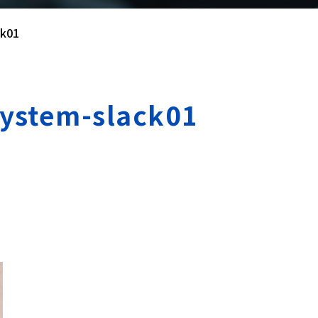
ck01
system-slack01