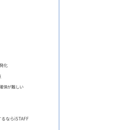
活発化
点
確保が難しい
ならiSTAFF