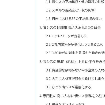
情シスの平均年収と他の職種の比較
スキルの習熟度と年収の関係
日米におけるSEの平均年収の違い
情シスの転職市場が活況な3つの背景
1.テレワークが定着した
2.社内業務が多様化しつつあるため
3.5G時代の到来を見据えた動きの
情シスの年収（給料）上昇に伴う懸念
資金的な余裕がない中小企業の人材
大手に人材獲得競争で負けてしまう
ひとり情シスが常態化する
専門性の高い人材に情シス業務を外注する
迅速なオンサイト保守